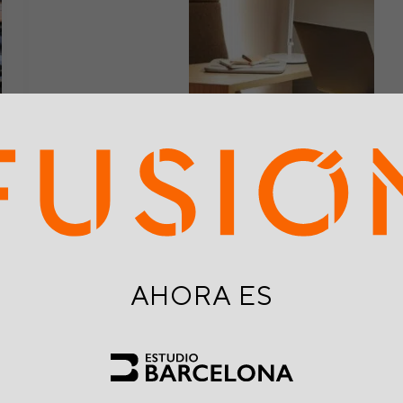
Hoy en día, las distracciones en el trabajo se
han convertido en la norma en lugar de la
AHORA ES
excepción.