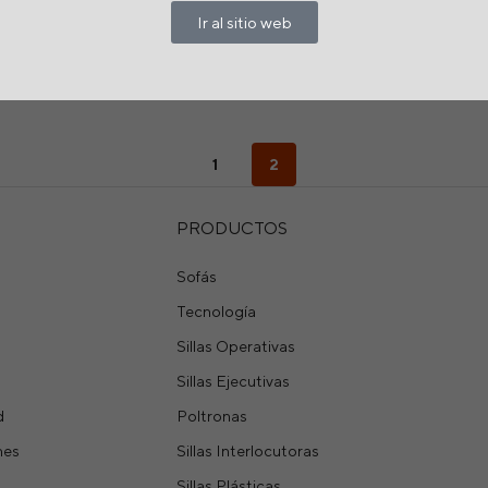
Ir al sitio web
ADMINISTRADOR
AGOSTO 11, 2022
1
2
PRODUCTOS
Sofás
Tecnología
Sillas Operativas
Sillas Ejecutivas
d
Poltronas
nes
Sillas Interlocutoras
Sillas Plásticas