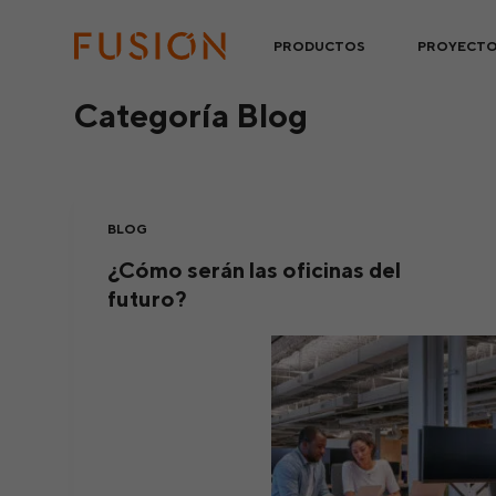
S
PRODUCTOS
PROYECT
a
l
Categoría
Blog
t
a
r
a
l
BLOG
c
¿Cómo serán las oficinas del
o
futuro?
n
t
e
n
i
d
o