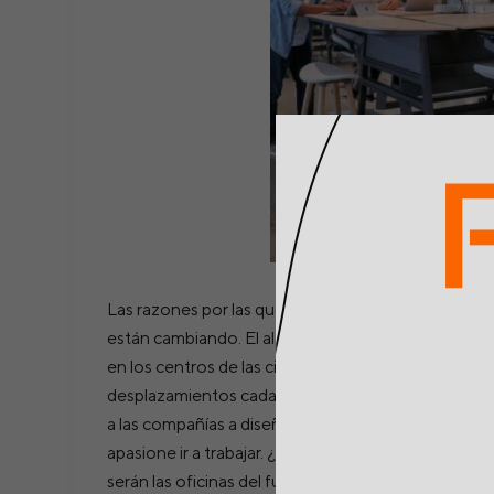
Las razones por las que vamos a la oficina
están cambiando. El alto coste de la vivienda
en los centros de las ciudades y los
desplazamientos cada vez más largos, obligan
a las compañías a diseñar espacios donde nos
apasione ir a trabajar. ¿Quieres saber cómo
serán las oficinas del futuro?