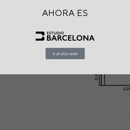
Pies
AHORA ES
Fabricado en acero a
color marrón mate
Dimensiones
Ir al sitio web