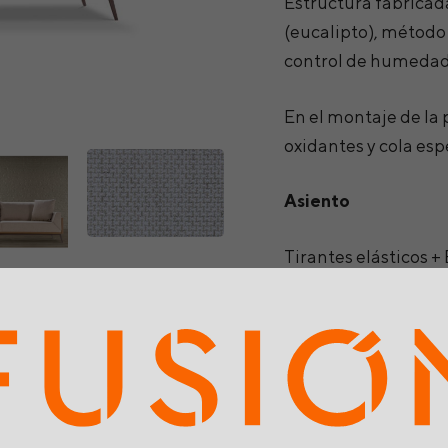
Estructura fabricad
(eucalipto), método
control de humedad
En el montaje de la 
oxidantes y cola espe
Asiento
Tirantes elásticos 
Respaldo
Espuma de acabado 
siliconada envuelt