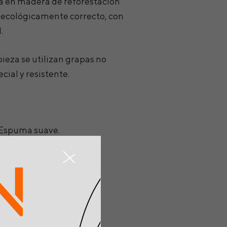
a en madera de reforestación
 ecológicamente correcto, con
.
pieza se utilizan grapas no
cial y resistente.
+ Espuma suave.
+ Almohadones de fibra
os en espuma suave