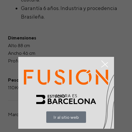
Garantía 6 años. Industria y procedencia
Brasileña.
Dimensiones
Alto 88 cm
Ancho 46 cm
Profundidad 46 cm
Peso soportado
110KG
AHORA ES
Marca:
Ir al sitio web