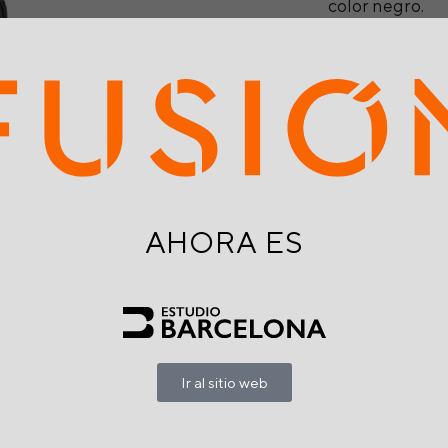
color negro.
Garantía 6 año
Brasileña.
Dimensiones
Alto 79 cm
Ancho 39 cm
Profundidad 39 cm
AHORA ES
Peso soportado
110KG
Marca:
Ir al sitio web