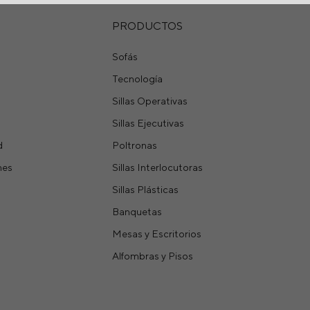
PRODUCTOS
Sofás
Tecnología
Sillas Operativas
Sillas Ejecutivas
d
Poltronas
nes
Sillas Interlocutoras
Sillas Plásticas
Banquetas
Mesas y Escritorios
Alfombras y Pisos