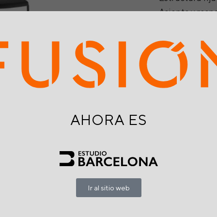
Asiento y resp
color negro.
Garantía 6 año
Brasileña.
Dimensiones
Alto 83 cm
Ancho 45 cm
Profundidad 47 cm
AHORA ES
Peso soportado
120KG
Ir al sitio web
Marca: