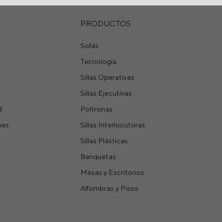
PRODUCTOS
Sofás
Tecnología
Sillas Operativas
Sillas Ejecutivas
d
Poltronas
nes
Sillas Interlocutoras
Sillas Plásticas
Banquetas
Mesas y Escritorios
Alfombras y Pisos