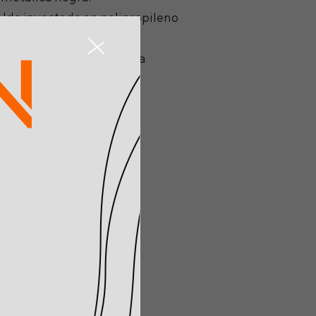
aldo inyectado en polipropileno
s. Industria y procedencia