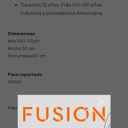
Garantía 12 años. Vida útil +20 años.
Industria y procedencia Americana.
Dimensiones
Alto 100-115cm
Ancho 50 cm
Profundidad 47 cm
Peso soportado
180KG
Marca: