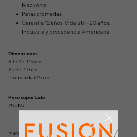
black ónix.
Patas cromadas.
Garantía 12 años. Vida útil +20 años.
Industria y procedencia Americana.
Dimensiones
Alto 95-106cm
Ancho 50 cm
Profundidad 45 cm
Peso soportado
200KG
Marca: